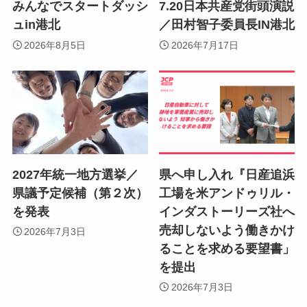
みんなでスタートダッシ
7.20日本共産党街頭演説
ュin港北
／田村智子委員長IN港北
2026年8月5日
2026年7月17日
2027年統一地方選挙／
県へ申し入れ『日産追浜
県議予定候補（第２次）
工場を米アンドゥリル・
を発表
インダストーリーズ社へ
売却しないよう働きかけ
2026年7月3日
ることを求める要望書」
を提出
2026年7月3日