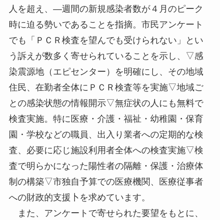
人を超え、―週間の新規感染者数が４月のピーク
時に迫る勢いであることを指摘。市民アンケート
でも「ＰＣＲ検査を望んでも受けられない」とい
う訴えが数多く寄せられていることを示し、▽感
染震源地（エピセンター）を明確にし、その地域
住民、在勤者全体にＰＣＲ検査等を実施▽地域ご
との感染状態の情報開示▽無症状の人にも無料で
検査実施。特に医療・介護・福祉・幼稚園・保育
園・学校などの職員、出入り業者への定期的な検
査、必要に応じ施設利用者全体への検査実施▽検
査で明らかになった陽性者の隔離・保護・治療体
制の構築▽市独自予算での医療機関、医療従事者
への財政的支援卜を求めています。
また、アンケートで寄せられた要望をもとに、