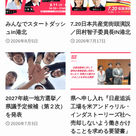
みんなでスタートダッシ
7.20日本共産党街頭演説
ュin港北
／田村智子委員長IN港北
2026年8月5日
2026年7月17日
2027年統一地方選挙／
県へ申し入れ『日産追浜
県議予定候補（第２次）
工場を米アンドゥリル・
を発表
インダストーリーズ社へ
売却しないよう働きかけ
2026年7月3日
ることを求める要望書」