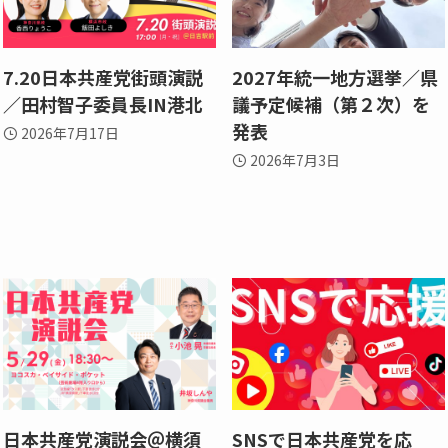
7.20日本共産党街頭演説
2027年統一地方選挙／県
／田村智子委員長IN港北
議予定候補（第２次）を
発表
2026年7月17日
2026年7月3日
日本共産党演説会＠横須
SNSで日本共産党を応