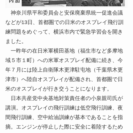
神奈川県平和委員会と安保廃棄県統一促進会議
などが13日、首都圏での日米のオスプレイ飛行訓
練問題をめぐって、横浜市内で緊急学習会を開き
ました。
一昨年の在日米軍横田基地（福生市など多摩地
域５市１町）への米軍オスプレイ配備に続き、今
年７月には陸上自衛隊木更津駐屯地（千葉県木更
津市）へ陸自オスプレイが配備され、首都圏で日
米のオスプレイが行き交うことになります。
日本共産党中央基地対策責任者の小泉親司氏が
講演。オスプレイの飛行訓練は低空飛行訓練、夜
間飛行訓練、空中給油訓練が基本であることを指
摘。エンジンが停止した際に安全に着陸するため