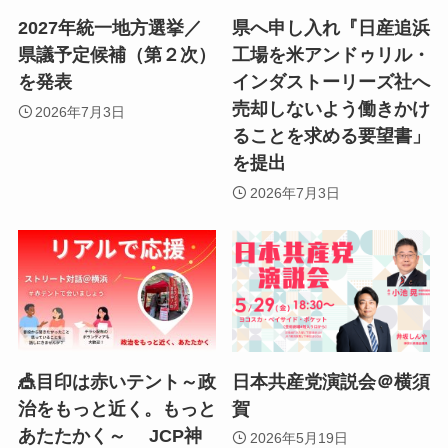
2027年統一地方選挙／
県へ申し入れ『日産追浜
県議予定候補（第２次）
工場を米アンドゥリル・
を発表
インダストーリーズ社へ
売却しないよう働きかけ
2026年7月3日
ることを求める要望書」
を提出
2026年7月3日
🎪目印は赤いテント～政
日本共産党演説会＠横須
治をもっと近く。もっと
賀
あたたかく～ JCP神
2026年5月19日