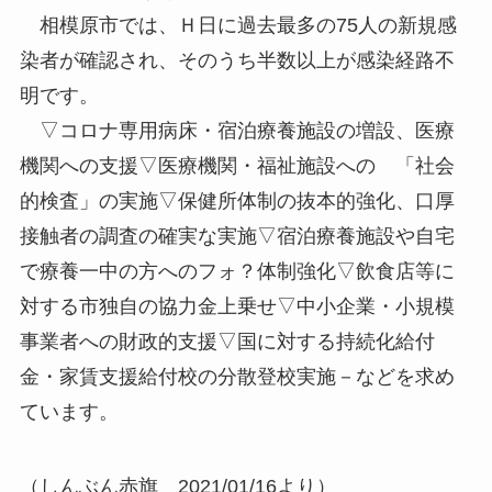
相模原市では、Ｈ日に過去最多の75人の新規感
染者が確認され、そのうち半数以上が感染経路不
明です。
▽コロナ専用病床・宿泊療養施設の増設、医療
機関への支援▽医療機関・福祉施設への 「社会
的検査」の実施▽保健所体制の抜本的強化、口厚
接触者の調査の確実な実施▽宿泊療養施設や自宅
で療養一中の方へのフォ？体制強化▽飲食店等に
対する市独自の協力金上乗せ▽中小企業・小規模
事業者への財政的支援▽国に対する持続化給付
金・家賃支援給付校の分散登校実施－などを求め
ています。
（しんぶん赤旗 2021/01/16より）