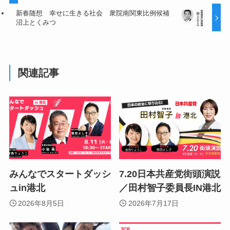
新春随想 幸せに生きる社会 衆院南関東比例候補
沼上とくみつ
関連記事
みんなでスタートダッシ
7.20日本共産党街頭演説
ュin港北
／田村智子委員長IN港北
2026年8月5日
2026年7月17日