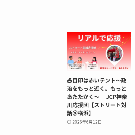
🎪目印は赤いテント～政
治をもっと近く。もっと
あたたかく～ JCP神奈
川応援団【ストリート対
話＠横浜】
2026年6月12日