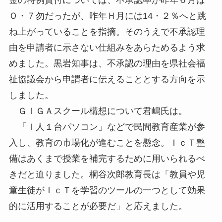
Ｏ・７勿だったが、昨年Ｈ月には14・２％へと跳
ね上がっていることを指摘。そのうえで不承認理
由を申請者に示さない仕組みをあらためるよう求
めました。黒岩知事は、不承認の理由を県社会福
祉協議会から申謂者に伝えることとする方向を示
しました。
ＧＩＧＡスクール構想について君嶋氏は。
「Ｉ人１台パソコン」などで民間教育産業が参
入し、教育の市場化が進むことを懸念。ＩｃＴ整
備はあくまで授業を補完するために用いられるべ
きだと迫りました。桐谷次郎教育長は「教員や児
童生徒がＩｃＴを学習のツールの一つとして効果
的に活用することが必要だ」と応えました。