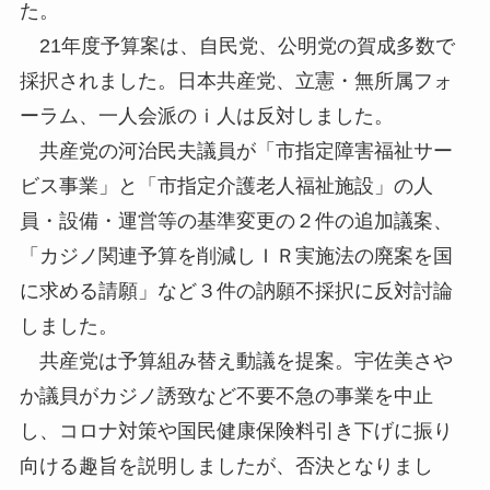
た。
21年度予算案は、自民党、公明党の賀成多数で
採択されました。日本共産党、立憲・無所属フォ
ーラム、一人会派のｉ人は反対しました。
共産党の河治民夫議員が「市指定障害福祉サー
ビス事業」と「市指定介護老人福祉施設」の人
員・設備・運営等の基準変更の２件の追加議案、
「カジノ関連予算を削減しＩＲ実施法の廃案を国
に求める請願」など３件の訥願不採択に反対討論
しました。
共産党は予算組み替え動議を提案。宇佐美さや
か議貝がカジノ誘致など不要不急の事業を中止
し、コロナ対策や国民健康保険料引き下げに振り
向ける趣旨を説明しましたが、否決となりまし