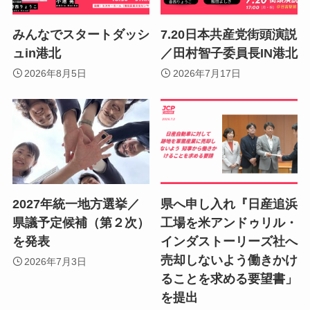
みんなでスタートダッシ
7.20日本共産党街頭演説
ュin港北
／田村智子委員長IN港北
2026年8月5日
2026年7月17日
2027年統一地方選挙／
県へ申し入れ『日産追浜
県議予定候補（第２次）
工場を米アンドゥリル・
を発表
インダストーリーズ社へ
売却しないよう働きかけ
2026年7月3日
ることを求める要望書」
を提出