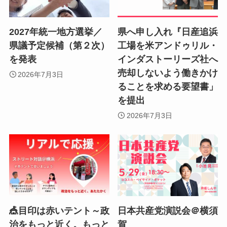
2027年統一地方選挙／
県へ申し入れ『日産追浜
県議予定候補（第２次）
工場を米アンドゥリル・
を発表
インダストーリーズ社へ
売却しないよう働きかけ
2026年7月3日
ることを求める要望書」
を提出
2026年7月3日
🎪目印は赤いテント～政
日本共産党演説会＠横須
治をもっと近く。もっと
賀