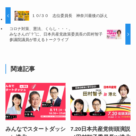
１０/３０ 志位委員長 神奈川最後の訴え
コロナ対策、憲法、くらし・・・。
みなさんの“？”に、日本共産党政策委員長の田村智子
参議院議員が答えるトークライブ
関連記事
みんなでスタートダッシ
7.20日本共産党街頭演説