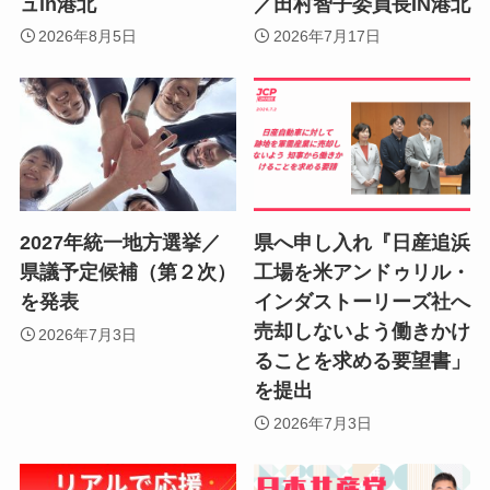
ュin港北
／田村智子委員長IN港北
2026年8月5日
2026年7月17日
2027年統一地方選挙／
県へ申し入れ『日産追浜
県議予定候補（第２次）
工場を米アンドゥリル・
を発表
インダストーリーズ社へ
売却しないよう働きかけ
2026年7月3日
ることを求める要望書」
を提出
2026年7月3日