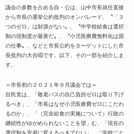
議会の多数を占める自・公は、山中市長就任直後
から市長の選挙公約批判のオンパレード、〝「３
つのゼロ」は財源がない〟、〝中学校給食は選択
制の現制度が最善だ〟、〝小児医療費無料化は国
の仕事〟、などと市長公約をターゲットにした市
長批判の大合唱です。以下、その一部を紹介しま
す。
＝市長初の２０２１年９月議会では＝
自民党は、「敬老パスの自己負担ゼロは取り下げ
るべき」、「市長はなぜ小児医療費ゼロにこだわ
るのか」、「（完全給食の実施について）行政の
継続性がゆがめられないことを望」む、「現在の
選択制を安易に変えるべきでない」、「学校ごと