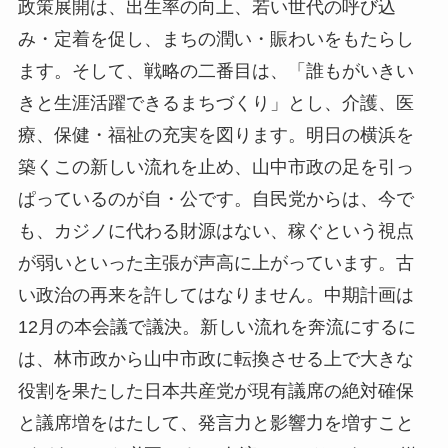
政策展開は、出生率の向上、若い世代の呼び込
み・定着を促し、まちの潤い・賑わいをもたらし
ます。そして、戦略の二番目は、「誰もがいきい
きと生涯活躍できるまちづくり」とし、介護、医
療、保健・福祉の充実を図ります。明日の横浜を
築くこの新しい流れを止め、山中市政の足を引っ
ぱっているのが自・公です。自民党からは、今で
も、カジノに代わる財源はない、稼ぐという視点
が弱いといった主張が声高に上がっています。古
い政治の再来を許してはなりません。中期計画は
12月の本会議で議決。新しい流れを奔流にするに
は、林市政から山中市政に転換させる上で大きな
役割を果たした日本共産党が現有議席の絶対確保
と議席増をはたして、発言力と影響力を増すこと