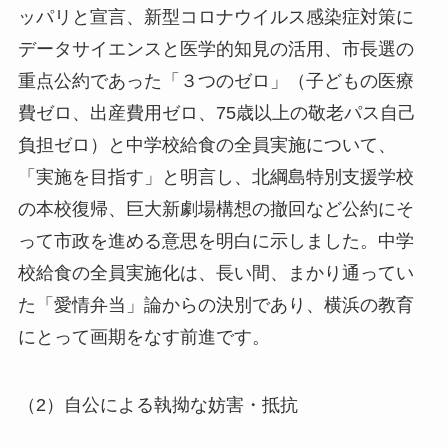
ッパリと宣言、新型コロナウイルス感染症対策に
データサイエンスと医学的知見の活用、市長選の
重点公約であった「３つのゼロ」（子どもの医療
費ゼロ、出産費用ゼロ、75歳以上の敬老パス自己
負担ゼロ）と中学校給食の全員実施について、
「実施を目指す」と明言し、北綱島特別支援学校
の本校復帰、巨大新劇場構想の撤回など公約にそ
って市政を進める意思を明白に示しました。中学
校給食の全員実施化は、長い間、まかり通ってい
た「愛情弁当」論からの決別であり、横浜の教育
にとって画期をなす前進です。
（2）自公による執拗な妨害・抵抗