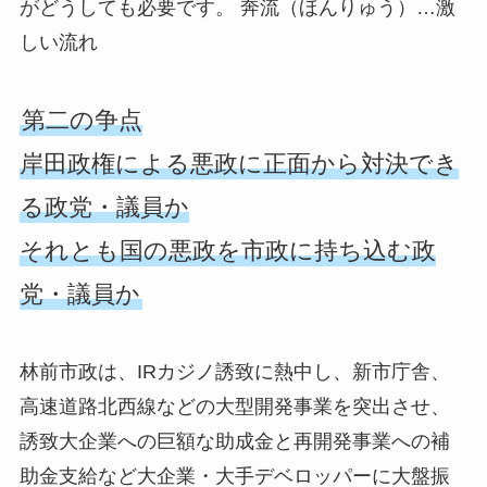
がどうしても必要です。 奔流（ほんりゅう）…激
しい流れ
第二の争点
岸田政権による悪政に正面から対決でき
る政党・議員か
それとも国の悪政を市政に持ち込む政
党・議員か
林前市政は、IRカジノ誘致に熱中し、新市庁舎、
高速道路北西線などの大型開発事業を突出させ、
誘致大企業への巨額な助成金と再開発事業への補
助金支給など大企業・大手デベロッパーに大盤振