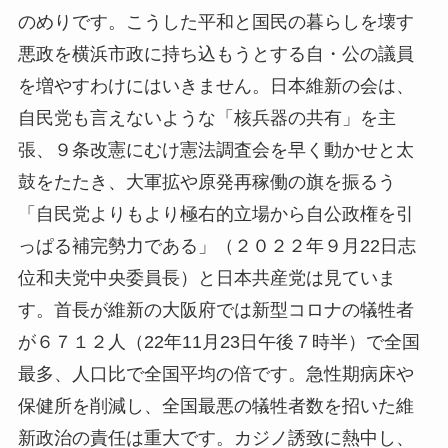
のめりです。こうした平和と国民の暮らしを壊す
悪政を横浜市政に持ち込もうとする自・公の議員
を増やすわけにはいきません。日本維新の会は、
自民党も言えないような「核兵器の共有」を主
張、９条改憲にむけ憲法調査会を早く動かせと太
鼓をたたき、大軍拡や原発再稼働の旗を振るう
「自民党よりもより極右的立場から自公政権を引
っぱる補完勢力である」（２０２２年９月22日志
位和夫党中央委員長）と日本共産党は見ていま
す。首長が維新の大阪府では新型コロナの犠牲者
が６７１２人（22年11月23日午後７時半）で全国
最多、人口比で全国平均の倍です。急性期病床や
保健所を削減し、全国最悪の犠牲者数を招いた維
新政治の責任は重大です。カジノ誘致に熱中し、