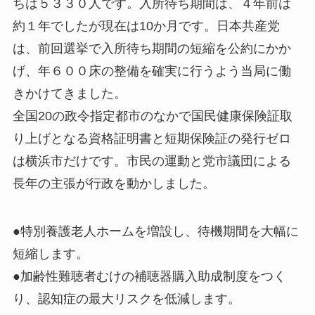
ちは５３３０人です。入所待ち期間は、４年前は
約１年でしたが現在は10か月です。日本共産党
は、前回選挙で入所待ち期間の短縮を公約にかか
げ、年６００床の整備を確実に行うよう当局に働
きかけてきました。
全国20の政令指定都市のなかで国民健康保険証取
り上げとなる資格証明書と短期保険証の発行ゼロ
は横浜市だけです。市民の運動と党市議団による
長年の主張が行政を動かしました。
●特別養護老人ホームを増設し、待機期間を大幅に
短縮します。
●加齢性難聴者むけの補聴器購入助成制度をつく
り、認知症の最大リスクを低減します。