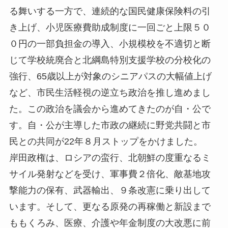
る舞いする一方で、連続的な国民健康保険料の引
き上げ、小児医療費助成制度に一回ごと上限５０
０円の一部負担金の導入、小規模校を不適切と断
じて学校統廃合と北綱島特別支援学校の分校化の
強行、65歳以上が対象のシニアパスの大幅値上げ
など、市民生活軽視の逆立ち政治を推し進めまし
た。この政治を議会から進めてきたのが自・公で
す。自・公が主導した市政の継続に野党共闘と市
民との共同が22年８月ストップをかけました。
岸田政権は、ロシアの蛮行、北朝鮮の度重なるミ
サイル発射などを受け、軍事費２倍化、敵基地攻
撃能力の保有、武器輸出、９条改憲に乗り出して
います。そして、更なる原発の再稼働と新設まで
ももくろみ、医療、介護や年金制度の大改悪に前