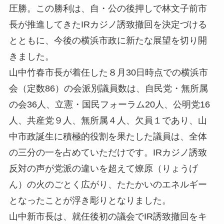
圧勝。この勝利は、自・公の後押しで林文子前市
長が推進してきたIRカジノ誘致撤回を決定づける
とともに、今後の横浜市政に新たな展望を切り開
きました。
山中竹春市長が着任した８月30日時点での横浜市
会（定数86）の会派別議員数は、自民党・無所属
の会36人、立憲・国民フォーラム20人、公明党16
人、共産党９人、無所属４人、欠員１であり、山
中市政誕生に積極的役割を果たした議員は、全体
の三分の一を占めていただけです。IRカジノ誘致
反対の声が党派の違いを超えて燎原（りょうげ
ん）の火のごとく広がり、たたかいのエネルギー
となったことが浮き彫りとなりました。
山中新市長は、就任後初の議会でIR誘致撤回をキ