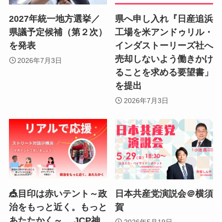
2027年統一地方選挙／
県へ申し入れ『日産追浜
県議予定候補（第２次）
工場を米アンドゥリル・
を発表
インダストーリーズ社へ
売却しないよう働きかけ
2026年7月3日
ることを求める要望書」
を提出
2026年7月3日
🎪目印は赤いテント～政
日本共産党演説会＠横須
治をもっと近く。もっと
賀
あたたかく～ JCP神
2026年5月19日