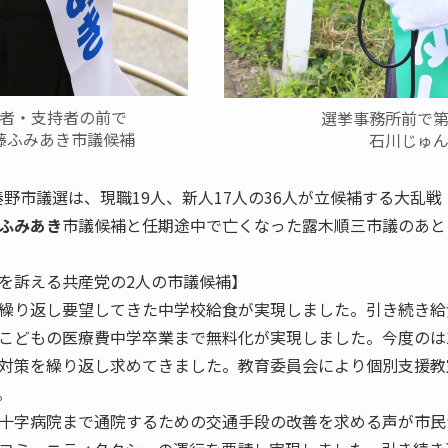
者・支持者の前で
選挙事務所前で
藤ふみあき市議候補
石川じゅ
た秦野市議選は、現職19人、新人17人の36人が立候補する大乱
ふみあき
市議候補と任期途中で亡くなった露木順三市議のあと
を訴える共産党の2人の市議候補】
繰り返し要望してきた中学校給食が実現しました。引き続き給
こどもの医療費中学卒業まで無料化が実現しました。今度のは
対策を繰り返し求めてきました。教育委員会により個別支援教
。
十字病院まで通院するための交通手段の改善を求める声が市民