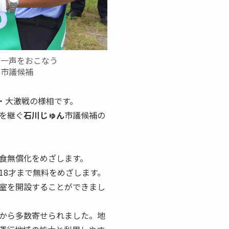
第一声をおこなう
ん市議候補
戦・大激戦の様相です。
を継ぐ
石川じゅん
市議候補の
食無償化をめざします。
18才まで無料をめざします。
室を開設することができまし
から多数寄せられました。地