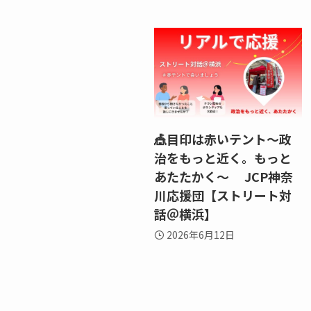
🎪目印は赤いテント～政
治をもっと近く。もっと
あたたかく～ JCP神奈
川応援団【ストリート対
話＠横浜】
2026年6月12日