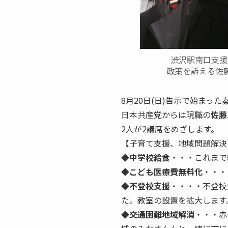
渋沢駅南口支援
政策を訴える佐
8月20日(日)告示で始まっ
日本共産党からは現職の
佐藤
2人が2議席をめざします。
【子育て支援、地域問題解決
◆
中学校給食
・・・これまで
◆
こども医療費無料化
・・・
◆
不登校支援
・・・・不登校
た。教室の設置を拡大します
◆
交通困難地域解消
・・・赤