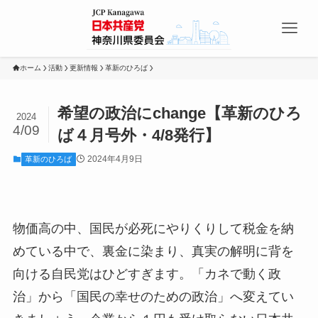
ホーム
活動
更新情報
革新のひろば
希望の政治にchange【革新のひろ
2024
4/09
ば４月号外・4/8発行】
2024年4月9日
革新のひろば
物価高の中、国民が必死にやりくりして税金を納
めている中で、裏金に染まり、真実の解明に背を
向ける自民党はひどすぎます。「カネで動く政
治」から「国民の幸せのための政治」へ変えてい