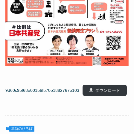
9d60c9bf68e001b6fb70e1882767e103
ダウンロード
革新のひろば